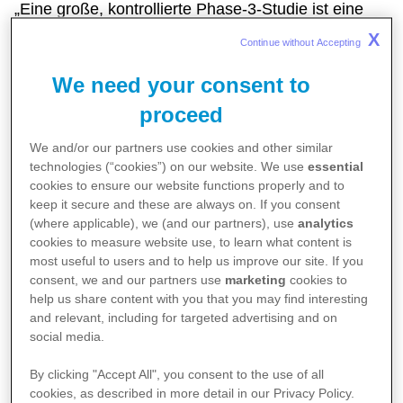
„Eine große, kontrollierte Phase-3-Studie ist eine
wesentliche Voraussetzung, um die Sicherheit und
X
Continue without Accepting 
Wirksamkeit eines Impfstoffs zweifelsfrei zu
We need your consent to
belegen“, sagte
CEO und Mitgründer von
proceed
BioNTech, Prof. Ugur Sahin
. „Die Einbindung von
Studienzentren in Europa, und nun auch in
We and/or our partners use cookies and other similar
technologies (“cookies”) on our website. We use
essential
Deutschland, hat speziell zum Ziel, eine hiesige
cookies to ensure our website functions properly and to
Zulassung zu unterstützen.“
keep it secure and these are always on. If you consent
(where applicable), we (and our partners), use
analytics
cookies to measure website use, to learn what content is
„Es ist eine sehr gute Nachricht, dass wir die
most useful to users and to help us improve our site. If you
Genehmigung des Paul-Ehrlich-Instituts erhalten
consent, we and our partners use
marketing
cookies to
help us share content with you that you may find interesting
haben, diese zentrale Studie auf Deutschland
and relevant, including for targeted advertising and on
auszudehnen. Wir können so die hiesige
social media.
wissenschaftliche Expertise in der klinischen
By clicking "Accept All", you consent to the use of all
Forschung einbinden und unsere gemeinsamen
cookies, as described in more detail in our Privacy Policy.