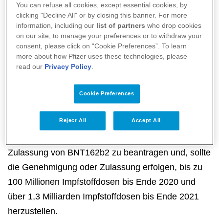
Bemühungen weiter voranbringen“, sagt
Peter
You can refuse all cookies, except essential cookies, by
clicking "Decline All" or by closing this banner. For more
Albiez, Vorsitzender der Geschäftsführung von
information, including our
list of partners
who drop cookies
Pfizer in Deutschland.
on our site, to manage your preferences or to withdraw your
consent, please click on “Cookie Preferences”. To learn
more about how Pfizer uses these technologies, please
Der BNT162b2-Impfstoffkandidat befindet sich
read our
Privacy Policy
.
aktuell in der klinischen Entwicklung und ist in
keinem Land der Welt für den Gebrauch
Cookie Preferences
zugelassen. Sollten die klinischen Studien
Reject All
Accept All
erfolgreich verlaufen, planen Pfizer und BioNTech
weiterhin, bereits im Oktober 2020 die behördliche
Zulassung von BNT162b2 zu beantragen und, sollte
die Genehmigung oder Zulassung erfolgen, bis zu
100 Millionen Impfstoffdosen bis Ende 2020 und
über 1,3 Milliarden Impfstoffdosen bis Ende 2021
herzustellen.