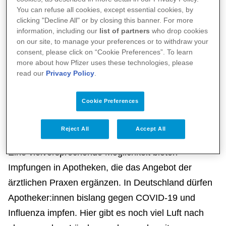
dass viele Menschen keine Hausärztin oder keinen
You can refuse all cookies, except essential cookies, by
clicking "Decline All" or by closing this banner. For more
Hausarzt mehr haben und die Zahl der Praxen –
information, including our
list of partners
who drop cookies
gerade in ländlichen Gebieten – bis 2030 weiter
on our site, to manage your preferences or to withdraw your
deutlich sinken wird.
consent, please click on “Cookie Preferences”. To learn
more about how Pfizer uses these technologies, please
read our
Privacy Policy
.
Wie können wir das Impfen für die
Menschen in Deutschland einfacher
Cookie Preferences
machen?
Reject All
Accept All
Eine vielversprechende Möglichkeit bieten
Impfungen in Apotheken, die das Angebot der
ärztlichen Praxen ergänzen. In Deutschland dürfen
Apotheker:innen bislang gegen COVID-19 und
Influenza impfen. Hier gibt es noch viel Luft nach