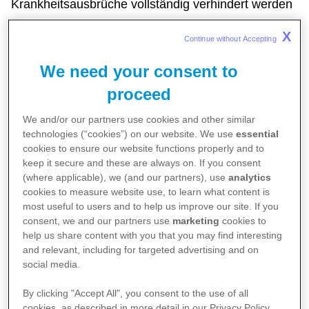
Krankheitsausbrüche vollständig verhindert werden
könnten, wenn bis zu 95 Prozent der Menschen
X
Continue without Accepting 
2
geimpft wären.
We need your consent to
Dennoch bestehen auch in Deutschland große
proceed
Impflücken: Allein im Hinblick auf Grippe,
We and/or our partners use cookies and other similar
Pneumokokken oder der durch Zecken
technologies (“cookies”) on our website. We use
essential
übertragenen Frühsommer-Meningoenzephalitis
cookies to ensure our website functions properly and to
keep it secure and these are always on. If you consent
(FSME) sind rund 53,9 Millionen Menschen nicht
(where applicable), we (and our partners), use
analytics
geschützt, obwohl die Ständige Impfkommission
cookies to measure website use, to learn what content is
most useful to users and to help us improve our site. If you
3
(STIKO) dies für sie empfiehlt.
Dabei ist die
consent, we and our partners use
marketing
cookies to
grundsätzliche Impfbereitschaft der deutschen
help us share content with you that you may find interesting
and relevant, including for targeted advertising and on
Bevölkerung hoch. Allerdings gibt es im Alltag oft
social media.
Hürden, wie etwa Wartezeiten auf Termine und
By clicking "Accept All", you consent to the use of all
lange Wege in die ärztliche Praxis. Hinzu kommt,
cookies, as described in more detail in our Privacy Policy.