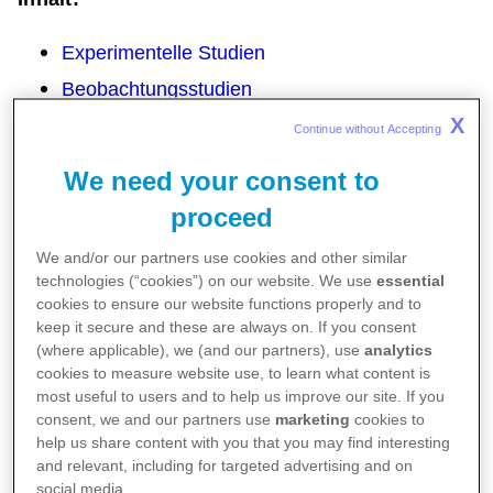
Experimentelle Studien
Beobachtungsstudien
X
Continue without Accepting 
Experimentelle Studien
We need your consent to
proceed
Der Anfang: Ein Experiment auf hoher
We and/or our partners use cookies and other similar
technologies (“cookies”) on our website. We use
essential
See
cookies to ensure our website functions properly and to
keep it secure and these are always on. If you consent
(where applicable), we (and our partners), use
analytics
cookies to measure website use, to learn what content is
most useful to users and to help us improve our site. If you
consent, we and our partners use
marketing
cookies to
help us share content with you that you may find interesting
and relevant, including for targeted advertising and on
social media.