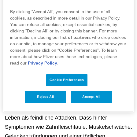
By clicking "Accept All", you consent to the use of all
cookies, as described in more detail in our Privacy Policy.
You can refuse all cookies, except essential cookies, by
clicking "Decline All" or by closing this banner. For more
information, including our
list of partners
who drop cookies
on our site, to manage your preferences or to withdraw your
consent, please click on “Cookie Preferences”. To learn
more about how Pfizer uses these technologies, please
read our
Privacy Policy
.
Cookie Preferences
Reject All
Accept All
Skorbut – ein krankhafter Vitamin-C-Mangel kostete
bis Ende des 18. Jahrhunderts mehr Seefahrer das
Leben als feindliche Attacken. Dass hinter
Symptomen wie Zahnfleischfäule, Muskelschwäche,
Gelenkentzündungen und einer tödlichen