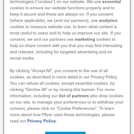
technologies (“cookies”) on our website. We use
essential
verteilt über das gesamte Jahr 2022 zur
cookies to ensure our website functions properly and to
keep it secure and these are always on. If you consent
Verfügung gestellt.
(where applicable), we (and our partners), use
analytics
cookies to measure website use, to learn what content is
Der Ausschuss für Humanarzneimittel
most useful to users and to help us improve our site. If you
(CHMP) der Europäischen
consent, we and our partners use
marketing
cookies to
help us share content with you that you may find interesting
Arzneimittelagentur (EMA) hat in einem
and relevant, including for targeted advertising and on
social media.
Gutachten festgestellt, dass das
Arzneimittel zur Behandlung von
By clicking "Accept All", you consent to the use of all
cookies, as described in more detail in our Privacy Policy.
Erwachsenen mit COVID-19 eingesetzt
You can refuse all cookies, except essential cookies, by
werden kann, die keinen zusätzlichen
clicking "Decline All" or by closing this banner. For more
information, including our
list of partners
who drop cookies
Sauerstoff benötigen und bei denen ein
on our site, to manage your preferences or to withdraw your
consent, please click on “Cookie Preferences”. To learn
erhöhtes Risiko für einen schweren
more about how Pfizer uses these technologies, please
Krankheitsverlauf besteht.
read our
Privacy Policy
.