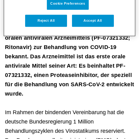
Cookie Preferences
Berlin, 28.12.2021 - Pfizer Deutschland gab
heute eine bindende Vereinbarung mit der
Reject All
Accept All
Bundesregierung über die Reservierung des
oralen antiviralen Arzneimittels (PF-07321332;
Ritonavir) zur Behandlung von COVID-19
bekannt. Das Arzneimittel ist das erste orale
antivirale Mittel seiner Art: Es beinhaltet PF-
07321332, einen Proteaseinhibitor, der speziell
für die Behandlung von SARS-CoV-2 entwickelt
wurde.
Im Rahmen der bindenden Vereinbarung hat die
deutsche Bundesregierung 1 Million
Behandlungszyklen des Virostatikums reserviert.