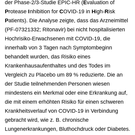
der Phase-2/3-Studie EPIC-HR (
E
valuation of
P
rotease
I
nhibition for
C
OVID-19 in
H
igh-
R
isk
P
atients). Die Analyse zeigte, dass das Arzneimittel
(PF-07321332; Ritonavir) bei nicht hospitalisierten
Hochrisiko-Erwachsenen mit COVID-19, die
innerhalb von 3 Tagen nach Symptombeginn
behandelt wurden, das Risiko eines
Krankenhausaufenthaltes und des Todes im
Vergleich zu Placebo um 89 % reduzierte. Die an
der Studie teilnehmenden Personen wiesen
mindestens ein Merkmal oder eine Erkrankung auf,
die mit einem erhöhten Risiko für einen schweren
Krankheitsverlauf von COVID-19 in Verbindung
gebracht wird, wie z. B. chronische
Lungenerkrankungen, Bluthochdruck oder Diabetes.