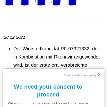
28.12.2021
Der Wirkstoffkandidat PF-07321332, der
in Kombination mit Ritonavir angewendet
wird, ist der erste oral verabreichte
Proteaseinhibitor, der speziell für die
X
Continue without Accepting 
Behandlung von Covid-19 entwickelt
We need your consent to
wurde.
proceed
Die Behandlungszyklen werden erstmals
We and/or our partners use cookies and other similar
im Januar 2022 und in weiteren Tranchen