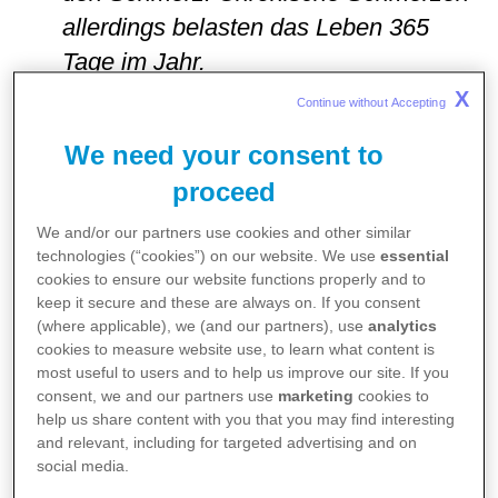
allerdings belasten das Leben 365
Tage im Jahr.
Umfrageergebnisse zeigen: Etwa 90
X
Continue without Accepting 
Prozent der Befragten mit chronischen
We need your consent to
Schmerzen sowie mindestens einer
proceed
psychischen Erkrankung fühlen sich
von ihren Schmerzen dauerhaft und
We and/or our partners use cookies and other similar
technologies (“cookies”) on our website. We use
essential
stark in ihrer Lebensqualität
cookies to ensure our website functions properly and to
keep it secure and these are always on. If you consent
1
beeinträchtigt.
(where applicable), we (and our partners), use
analytics
Die neue digitale
cookies to measure website use, to learn what content is
most useful to users and to help us improve our site. If you
Gesundheitsanwendung „Selfapys
consent, we and our partners use
marketing
cookies to
Online-Kurs bei chronischen
help us share content with you that you may find interesting
and relevant, including for targeted advertising and on
Schmerzen“ kann Betroffene zu einem
social media.
neuen Umgang mit ihren Schmerzen