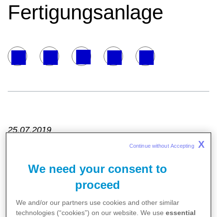
Fertigungsanlage
25.07.2019
X
Continue without Accepting 
Fertigungsstätte für feste Arzneiformen soll im Mai
We need your consent to
2020 in Betrieb genommen werden
proceed
Berlin/Freiburg, 25. Juli 2019. Heute haben der
We and/or our partners use cookies and other similar
technologies (“cookies”) on our website. We use
essential