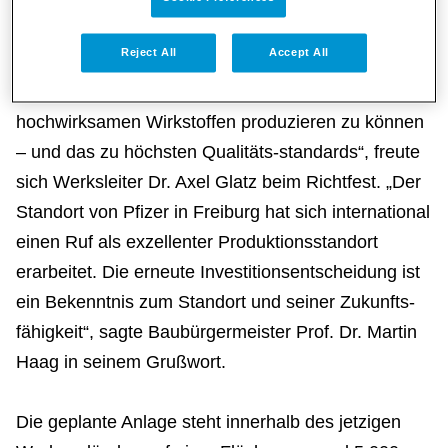
bauen wir unsere gute Position im internationalen
Wettbewerb weiter aus. Wir investieren 142
Reject All
Accept All
Millionen Euro, um zukünftig in größeren
Maßstäben Tabletten und Kapseln aus
hochwirksamen Wirkstoffen produzieren zu können
– und das zu höchsten Qualitäts-standards“, freute
sich Werksleiter Dr. Axel Glatz beim Richtfest. „Der
Standort von Pfizer in Freiburg hat sich international
einen Ruf als exzellenter Produktionsstandort
erarbeitet. Die erneute Investitionsentscheidung ist
ein Bekenntnis zum Standort und seiner Zukunfts-
fähigkeit“, sagte Baubürgermeister Prof. Dr. Martin
Haag in seinem Grußwort.
Die geplante Anlage steht innerhalb des jetzigen