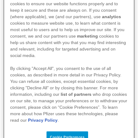
Baubürgermeister der Stadt Freiburg Prof. Dr.
cookies to ensure our website functions properly and to
Martin Haag, der Bauleiter Nicolas Claveau der
keep it secure and these are always on. If you consent
(where applicable), we (and our partners), use
analytics
Firma Wolff & Müller und der Werksleiter von
cookies to measure website use, to learn what content is
Pfizer in Freiburg Dr. Axel Glatz zum Richtfest
most useful to users and to help us improve our site. If you
consent, we and our partners use
marketing
cookies to
für die neu geplante Produktionsanlage
help us share content with you that you may find interesting
eingeladen. Auf einer Grundfläche von rund
and relevant, including for targeted advertising and on
5.000 Quadratmetern entsteht in Rekordzeit
social media.
eine neue hochmoderne Fertigungsstätte für
By clicking "Accept All", you consent to the use of all
feste, hochwirk-same Arzneimittel. Die
cookies, as described in more detail in our Privacy Policy.
You can refuse all cookies, except essential cookies, by
Eröffnung ist für Mai 2020 geplant.
clicking "Decline All" or by closing this banner. For more
information, including our
list of partners
who drop cookies
on our site, to manage your preferences or to withdraw your
Das Werk in Freiburg gilt als Technologieführer in
consent, please click on “Cookie Preferences”. To learn
der Herstellung von Medikamenten in intelligenter
more about how Pfizer uses these technologies, please
Produktionsumgebung. „Mit der neuen
read our
Privacy Policy
.
Produktionsanlage nach Ideen von Industrie 4.0
Cookie Preferences