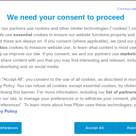
Continue wit
We need your consent to proceed
 our partners use cookies and other similar technologies (“cookies”) o
 We use
essential
cookies to ensure our website functions properly and 
d these are always on. If you consent (where applicable), we (and our 
tics
cookies to measure website use, to learn what content is most use
p us improve our site. If you consent, we and our partners use
market
 share content with you that you may find interesting and relevant, inclu
dvertising and on social media.
g "Accept All", you consent to the use of all cookies, as described in mor
y Policy. You can refuse all cookies, except essential cookies, by clicki
: Symptome, Ursachen und Behandlung
 closing this banner. For more information, including our
list of partner
 our site, to manage your preferences or to withdraw your consent, ple
me, Ursachen und 
references”. To learn more about how Pfizer uses these technologies, 
cy Policy
.
references
Accept All
Rejec