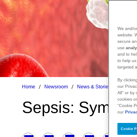
We and/or
website.
secure an
use
analy
and to hel
to help us
targeted a
By clickin
our Privac
Home
Newsroom
News & Stories
Sepsis
All" or by
cookies on
Sepsis: Sympto
“Cookie P
our
Priva
Cookie P