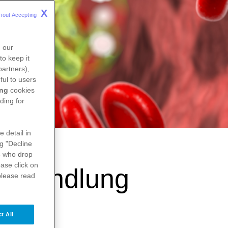
X
hout Accepting 
n our
to keep it
partners),
ful to users
ing
cookies
ding for
e detail in
ng "Decline
s
who drop
ase click on
Behandlung
please read
t All